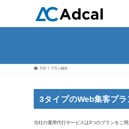
コ
ナ
ン
ビ
テ
ゲ
ン
ー
ツ
シ
へ
ョ
ス
ン
キ
に
ッ
移
プ
動
TOP
プラン紹介
3タイプのWeb集客プ
当社の運用代行サービスは3つのプランをご用