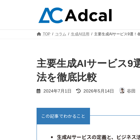
コ
ナ
ン
ビ
テ
ゲ
ン
ー
ツ
シ
TOP
コラム
生成AI活用
主要生成AIサービス9選
へ
ョ
ス
ン
キ
に
ッ
移
主要生成AIサービス
プ
動
法を徹底比較
最
2024年7月1日
2026年5月14日
谷田 
終
更
新
日
この記事でわかること
時
:
生成AIサービスの定義と、ビジネス