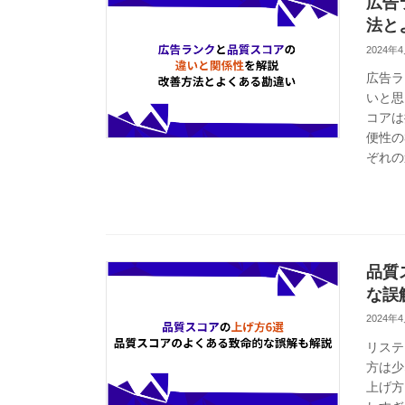
広告
法と
2024年
広告ラ
いと思
コアは
便性の
ぞれの
品質
な誤
2024年
リステ
方は少
上げ方