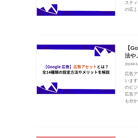
スティ
の広 [
【G
法や
2024年
広告ア
います
のビジ
広告ア
も分か