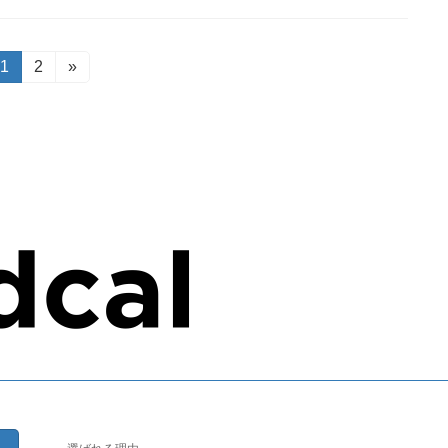
固
1
固
2
»
定
定
ペ
ペ
ー
ー
ジ
ジ