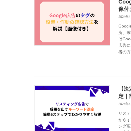
Go
像付
2024年
Goo
所、確
はGo
広告に
者の方
【決
定｜
2024年
リステ
からず
ング広