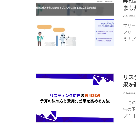
弊社
まし
2024年
フリー
フリー
う！プロ
リス
果を
2024年
この記
告の予
プ […]