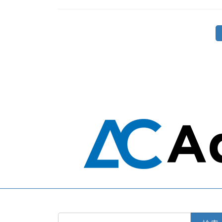
投
稿
の
ペ
ー
ジ
送
り
検