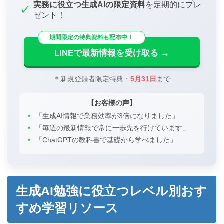
実務に役立つ生成AIの限定資料
を定期的にプレ
✓
ゼント！
期間限定の特典資料も配布中！
LINEで最新情報を受け取る →
＊新規登録者限定特典・
5月31日
まで
【お客様の声】
•
「生成AI情報で業務効率が3倍になりました」
•
「毎週の最新情報で常に一歩先を行けています」
•
「ChatGPTの教科書で基礎から学べました」
生成AI勉強に役立つレベル別おす
すめ学習リソース