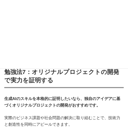
が提供する数時間〜数日間の集中プログラムでは、専門家の直接
指導のもと、実践的なスキルを効率よく身につけることができま
す。
AI総研やLightblueなどの専門企業が提供する研修サービスでは、
業務に直結する実践的な知識を学べます。
また、オンラインでの
ライブワークショップも増えており、地理的な制約なく参加でき
るようになっているようです。
勉強法7：オリジナルプロジェクトの開発
で実力を証明する
生成AIのスキルを本格的に証明したいなら、独自のアイデアに基
づくオリジナルプロジェクトの開発がおすすめです。
実際のビジネス課題や社会問題の解決に取り組むことで、技術力
と創造性を同時にアピールできます。