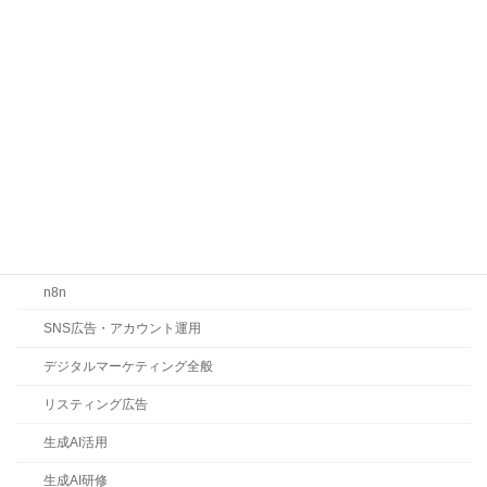
カテゴリー
お知らせ
コラム
ChatGPT
Claude
Gemini
LLMO・SEO・MEO対策
n8n
SNS広告・アカウント運用
デジタルマーケティング全般
リスティング広告
生成AI活用
生成AI研修