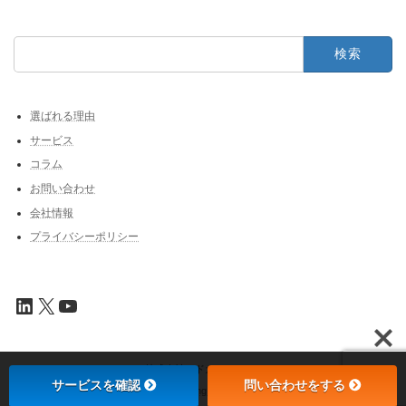
検
索:
選ばれる理由
サービス
コラム
お問い合わせ
会社情報
プライバシーポリシー
LinkedIn
X
YouTube
Copyright © 株式会社アドカル All Rights Reserved.
サービスを確認
問い合わせをする
Powered by
WordPress
&
Lightning Theme
by Vektor,Inc. technology.