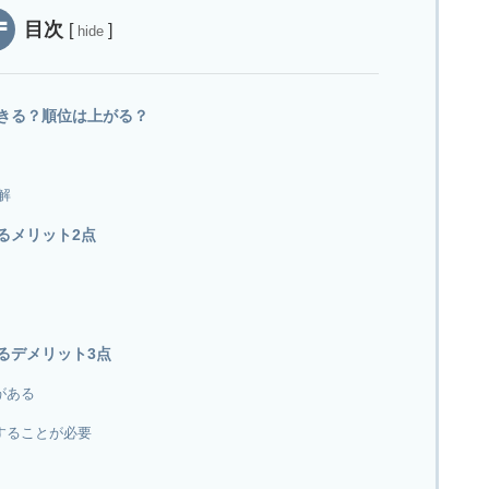
目次
[
]
hide
できる？順位は上がる？
解
るメリット2点
るデメリット3点
がある
することが必要