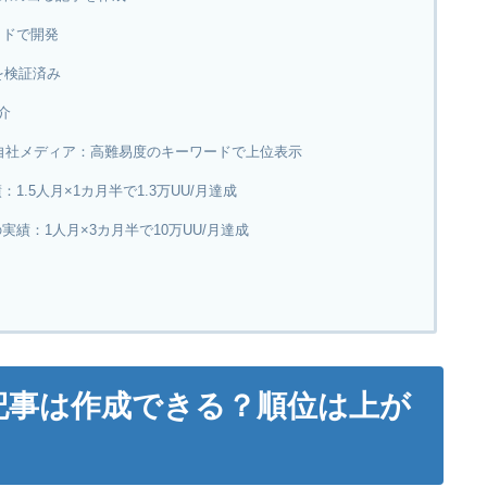
イドで開発
果を検証済み
介
向け自社メディア：高難易度のキーワードで上位表示
1.5人月×1カ月半で1.3万UU/月達成
実績：1人月×3カ月半で10万UU/月達成
O記事は作成できる？順位は上が