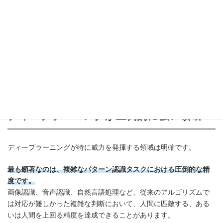
てしまいます。
さらに、新たな種類のデータやパターンに対する適応性の低さも
課題です。
学習したパターンから大きく外れるデータに対しては対応が難し
く、環境が大きく変化する状況下では再学習や再設計が必要にな
ることがあります。
ディープラーニングが圧倒的に強い領域
ディープラーニングが特に威力を発揮する領域は明確です。
最も顕著なのは、複雑なパターン認識タスクにおける圧倒的な精
度です。
画像認識、音声認識、自然言語処理など、従来のアルゴリズムで
は対応が難しかった複雑な判断において、人間に匹敵する、ある
いは人間を上回る精度を達成できることがあります。