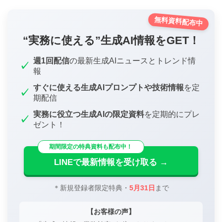
無料資料配布中
“実務に使える”生成AI情報をGET！
週1回配信
の最新生成AIニュースとトレンド情
✓
報
すぐに使える生成AIプロンプトや技術情報
を定
✓
期配信
実務に役立つ生成AIの限定資料
を定期的にプレ
✓
ゼント！
期間限定の特典資料も配布中！
LINEで最新情報を受け取る →
＊新規登録者限定特典・
5月31日
まで
【お客様の声】