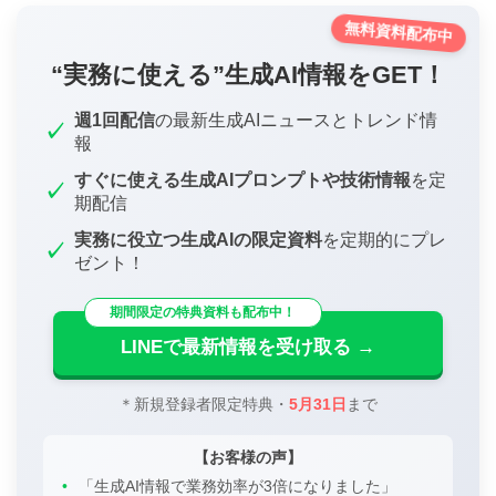
無料資料配布中
“実務に使える”生成AI情報をGET！
週1回配信
の最新生成AIニュースとトレンド情
✓
報
すぐに使える生成AIプロンプトや技術情報
を定
✓
期配信
実務に役立つ生成AIの限定資料
を定期的にプレ
✓
ゼント！
期間限定の特典資料も配布中！
LINEで最新情報を受け取る →
＊新規登録者限定特典・
5月31日
まで
【お客様の声】
•
「生成AI情報で業務効率が3倍になりました」