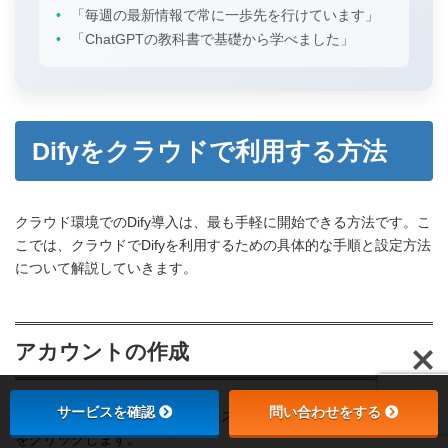
•
「毎週の最新情報で常に一歩先を行けています」
•
「ChatGPTの教科書で基礎から学べました」
Difyをクラウドで利用する方法
クラウド環境でのDify導入は、最も手軽に開始できる方法です。こ
こでは、クラウドでDifyを利用するための具体的な手順と設定方法
について解説していきます。
アカウントの作成
サービスを確認
問い合わせをする
まず、
Difyの公式サイト
にアクセスします。画面右上の「始める」
をクリックします。