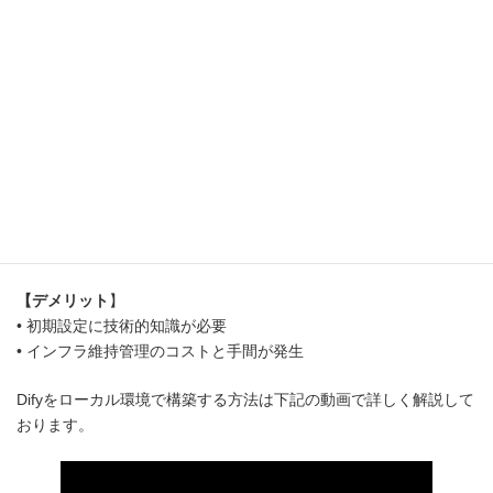
一方で、
完全な管理権限を持つことができますが、その分の責任
も伴います。
主なメリットとデメリットは以下の通りです。
【メリット】
• 完全なデータ管理とセキュリティコントロールが可能
• カスタマイズの自由度が高い
• 無料で使用可能
【デメリット
】
• 初期設定に技術的知識が必要
• インフラ維持管理のコストと手間が発生
Difyをローカル環境で構築する方法は下記の動画で詳しく解説して
おります。