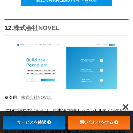
株式会社AVILENのサイトを見る
12.
株式会社NOVEL
※引用：
株式会社NOVEL
2019年設立の
NOVEL
は、生成AIに特化したコンサルティングおよ
び導入支援サービスを提供しています。
社内ChatGPTやナレッジ
サービスを確認
問い合わせをする
検索システムの構築に強みを持ち、独自のパッケージによるカス
タマイズされたシステム提供が可能です。
70万回を超える利用実