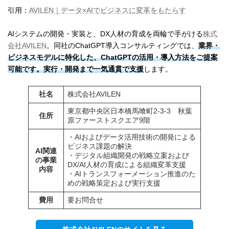
引用：
AVILEN｜データ×AIでビジネスに変革をもたらす
AIシステムの開発・実装と、DX人材の育成を両輪で手がける
株式
会社AVILEN
。同社のChatGPT導入コンサルティングでは、
業界・
ビジネスモデルに特化した、ChatGPTの活用・導入方法をご提案
可能です。実行・開発まで一気通貫で支援
します。
社名
株式会社AVILEN
東京都中央区日本橋馬喰町2-3-3 秋葉
住所
原ファーストスクエア9階
・AIおよびデータ活用技術の開発による
ビジネス課題の解決
AI関連
・デジタル組織開発の戦略立案および
の事業
DX/AI人材の育成による組織変革支援
内容
・AIトランスフォーメーション推進のた
めの戦略策定および実行支援
費用
要お問合せ