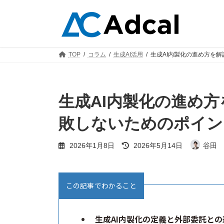
コ
ナ
ン
ビ
テ
ゲ
ン
ー
ツ
シ
TOP
コラム
生成AI活用
生成AI内製化の進め方を
へ
ョ
ス
ン
キ
に
ッ
移
生成AI内製化の進め
プ
動
敗しないためのポイン
最
2026年1月8日
2026年5月14日
谷田 
終
更
新
日
この記事でわかること
時
:
生成AI内製化の定義と外部委託と