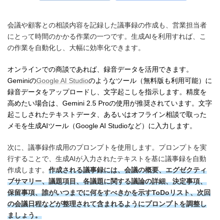
会議や顧客との相談内容を記録した議事録の作成も、営業担当者
にとって時間のかかる作業の一つです。生成AIを利用すれば、こ
の作業を自動化し、大幅に効率化できます。
オンラインでの商談であれば、録音データを活用できます。
Geminiの
Google AI Studio
のようなツール（無料版も利用可能）に
録音データをアップロードし、文字起こしを指示します。精度を
高めたい場合は、Gemini 2.5 Proの使用が推奨されています。文字
起こしされたテキストデータ、あるいはオフライン相談で取った
メモを生成AIツール（Google AI Studioなど）に入力します。
次に、議事録作成用のプロンプトを使用します。プロンプトを実
行することで、生成AIが入力されたテキストを基に議事録を自動
作成します。
作成される議事録には、会議の概要、エグゼクティ
ブサマリー、議題項目、各議題に関する議論の詳細、決定事項、
保留事項、誰がいつまでに何をすべきかを示すToDoリスト、次回
の会議日程などが整理されて含まれるようにプロンプトを調整し
ましょう。