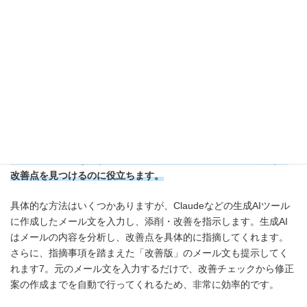
クライアントに送るメールは、営業担当者の印象を左右する重要
なツールです。作成したメール文の質を高めるために、生成AIを
使った添削や改善が有効です。
特に、
新卒や営業経験の浅い担当者が先輩にメール文のチェック
を依頼する前に生成AIのチェックを挟むことで、内容をよりブラ
ッシュアップできます。経験者でも、日常のメール作成における
改善点を見つけるのに役立ちます。
具体的な方法はいくつかありますが、Claudeなどの生成AIツール
に作成したメール文を入力し、添削・改善を指示します。生成AI
はメールの内容を分析し、改善点を具体的に指摘してくれます。
さらに、指摘事項を踏まえた「改善版」のメール文も提示してく
れます7。元のメール文を入力するだけで、改善チェックから修正
案の作成までを自動で行ってくれるため、非常に効率的です。