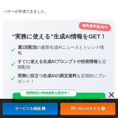
バナーが作成できました。
無料資料配布中
“実務に使える”生成AI情報をGET！
週1回配信
の最新生成AIニュースとトレンド情
✓
報
すぐに使える生成AIプロンプトや技術情報
を定
✓
期配信
実務に役立つ生成AIの限定資料
を定期的にプレ
✓
ゼント！
期間限定の特典資料も配布中！
LINEで最新情報を受け取る →
サービスを確認
問い合わせをする
＊新規登録者限定特典・
5月31日
まで