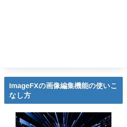
LINEで最新情報を受け取る →
＊新規登録者限定特典・
5月31日
まで
【お客様の声】
•
「生成AI情報で業務効率が3倍になりました」
•
「毎週の最新情報で常に一歩先を行けています」
•
「ChatGPTの教科書で基礎から学べました」
ImageFXの画像編集機能の使いこ
なし方