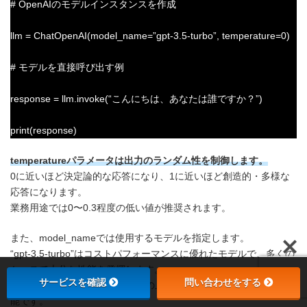
# OpenAIのモデルインスタンスを作成
llm = ChatOpenAI(model_name=”gpt-3.5-turbo”, temperature=0)
# モデルを直接呼び出す例
response = llm.invoke(“こんにちは、あなたは誰ですか？”)
print(response)
temperatureパラメータは出力のランダム性を制御します。
0に近いほど決定論的な応答になり、1に近いほど創造的・多様な
応答になります。
業務用途では0〜0.3程度の低い値が推奨されます。
また、model_nameでは使用するモデルを指定します。
“gpt-3.5-turbo”はコストパフォーマンスに優れたモデルで、多くの
ケースで十分な性能を発揮します。
サービスを確認
問い合わせをする
より高度な処理には”gpt-4″などの上位モデルを指定することも可
能です。