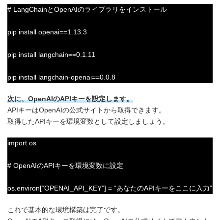
# LangChainとOpenAIのライブラリをインストール
pip install openai==1.13.3
pip install langchain==0.1.11
pip install langchain-openai==0.0.8
次に、OpenAIのAPIキーを設定します。
APIキーはOpenAIの公式サイトから取得できます。
取得したAPIキーを環境変数として設定しましょう。
import os
# OpenAIのAPIキーを環境変数に設定
os.environ[“OPENAI_API_KEY”] = “あなたのAPIキーをここに入力”
これで基本的な環境構築は完了です。