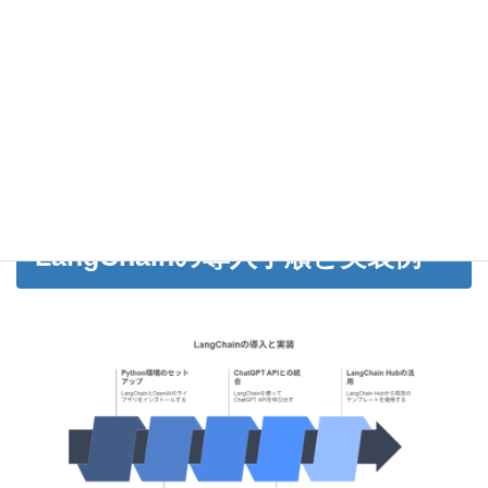
＊新規登録者限定特典・
5月31日
まで
【お客様の声】
•
「生成AI情報で業務効率が3倍になりました」
•
「毎週の最新情報で常に一歩先を行けています」
•
「ChatGPTの教科書で基礎から学べました」
LangChainの導入手順と実装例