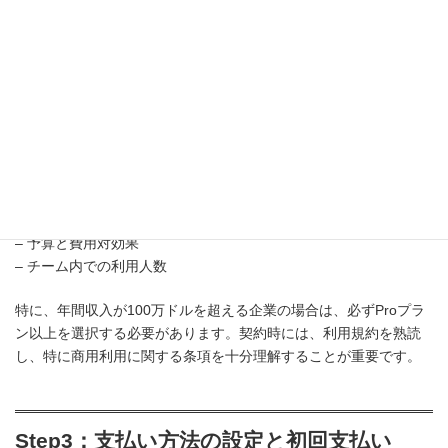
Step2：適切なプランの選択と契約
事業規模と利用目的に応じて、適切なプランを選択します。選択
の際には、以下の要素を慎重に検討する必要があります。
– 月間の予想生成枚数
– FastGPUの必要時間
– ステルスモードの必要性
– 予算と費用対効果
– チーム内での利用人数
特に、年間収入が100万ドルを超える企業の場合は、必ずProプラ
ン以上を選択する必要があります。契約時には、利用規約を熟読
し、特に商用利用に関する条項を十分理解することが重要です。
Step3：支払い方法の設定と初回支払い