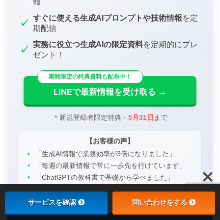
報
すぐに使える生成AIプロンプトや技術情報
を定
✓
期配信
実務に役立つ生成AIの限定資料
を定期的にプレ
✓
ゼント！
期間限定の特典資料も配布中！
LINEで最新情報を受け取る →
＊新規登録者限定特典・
5月31日
まで
【お客様の声】
•
「生成AI情報で業務効率が3倍になりました」
•
「毎週の最新情報で常に一歩先を行けています」
•
「ChatGPTの教科書で基礎から学べました」
サービスを確認
問い合わせをする