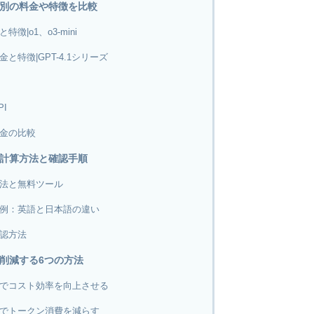
モデル別の料金や特徴を比較
徴|o1、o3-mini
と特徴|GPT-4.1シリーズ
PI
金の比較
料金の計算方法と確認手順
法と無料ツール
例：英語と日本語の違い
認方法
料金を削減する6つの方法
でコスト効率を向上させる
でトークン消費を減らす