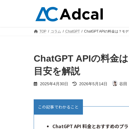
コ
ナ
ン
ビ
テ
ゲ
ン
ー
ツ
シ
TOP
コラム
ChatGPT
ChatGPT APIの料金は
へ
ョ
ス
ン
キ
に
ッ
移
ChatGPT APIの
プ
動
目安を解説
最
2025年4月30日
2026年5月14日
谷田
終
更
新
日
この記事でわかること
時
:
ChatGPT API 料金とおすすめのプ