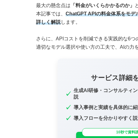
最大の懸念点は
「料金がいくらかかるのか」
本記事では、
ChatGPT APIの料金体系
詳しく解説
します。
さらに、APIコストを削減できる実践的な6
適切なモデル選択や使い方の工夫で、AIの力
サービス詳細
生成AI研修・コンサルティ
✓
説
✓
導入事例と実績を具体的に紹
✓
導入フローを分かりやすく説
10秒で資料