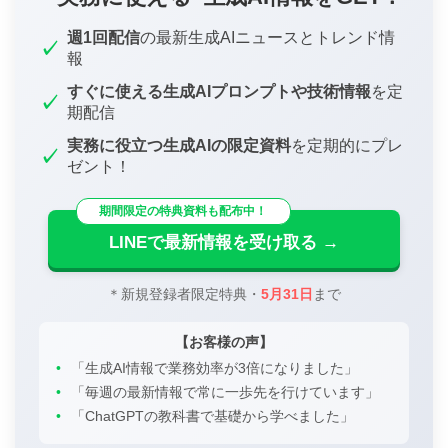
週1回配信
の最新生成AIニュースとトレンド情
✓
報
すぐに使える生成AIプロンプトや技術情報
を定
✓
期配信
実務に役立つ生成AIの限定資料
を定期的にプレ
✓
ゼント！
期間限定の特典資料も配布中！
LINEで最新情報を受け取る →
＊新規登録者限定特典・
5月31日
まで
【お客様の声】
•
「生成AI情報で業務効率が3倍になりました」
•
「毎週の最新情報で常に一歩先を行けています」
•
「ChatGPTの教科書で基礎から学べました」