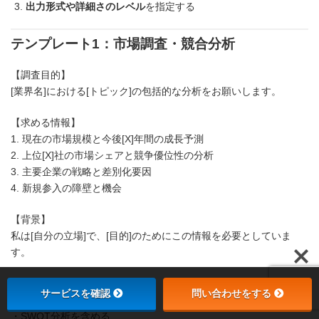
出力形式や詳細さのレベル
を指定する
テンプレート1：市場調査・競合分析
【調査目的】
[業界名]における[トピック]の包括的な分析をお願いします。
【求める情報】
1. 現在の市場規模と今後[X]年間の成長予測
2. 上位[X]社の市場シェアと競争優位性の分析
3. 主要企業の戦略と差別化要因
4. 新規参入の障壁と機会
【背景】
私は[自分の立場]で、[目的]のためにこの情報を必要としていま
す。
【出力形式】
サービスを確認
問い合わせをする
・競合比較を表形式で整理
・SWOT分析を含める