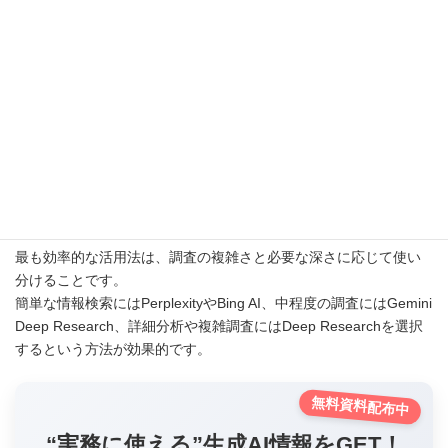
Google Gemini Deep Researchは一般的な情報収集や基本的調
査、Googleサービスとの連携活用、迅速な応答が必要な場面に向
いています。
Bing AIは最新ニュースやイベント情報の収集、簡潔な要約取得、
Microsoft製品との連携活用に有効です。
Perplexityは単純な事実確認や定義検索、速報性の高い情報取得、
短時間での情報収集に適しています。
最も効率的な活用法は、調査の複雑さと必要な深さに応じて使い
分けることです。
簡単な情報検索にはPerplexityやBing AI、中程度の調査にはGemini
Deep Research、詳細分析や複雑調査にはDeep Researchを選択
するという方法が効果的です。
無料資料配布中
“実務に使える”生成AI情報をGET！