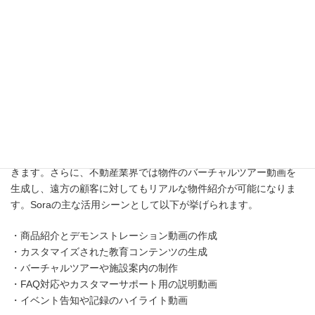
教育・研修分野での実践的な活用イメージ
教育・研修分野におけるSoraの活用は、従来の学習方法に革新を
もたらす可能性を秘めています。企業研修では、業務プロセスの
説明や安全教育などの教材を、より分かりやすい動画形式で作成
できます。例えば、新入社員のオンボーディング用の教材や、特
定のスキルトレーニング用の動画を、効率的に生成することがで
きます。さらに、不動産業界では物件のバーチャルツアー動画を
生成し、遠方の顧客に対してもリアルな物件紹介が可能になりま
す。Soraの主な活用シーンとして以下が挙げられます。
・商品紹介とデモンストレーション動画の作成
・カスタマイズされた教育コンテンツの生成
・バーチャルツアーや施設案内の制作
・FAQ対応やカスタマーサポート用の説明動画
・イベント告知や記録のハイライト動画