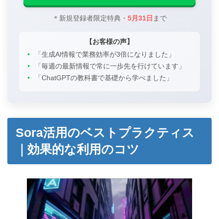
＊新規登録者限定特典・
5月31日
まで
【お客様の声】
•
「生成AI情報で業務効率が3倍になりました」
•
「毎週の最新情報で常に一歩先を行けています」
•
「ChatGPTの教科書で基礎から学べました」
Sora活用のベストプラクティス
｜効果的な利用のコツ