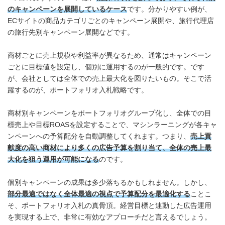
のキャンペーンを展開しているケース
です。分かりやすい例が、
ECサイトの商品カテゴリごとのキャンペーン展開や、旅行代理店
の旅行先別キャンペーン展開などです。
商材ごとに売上規模や利益率が異なるため、通常はキャンペーン
ごとに目標値を設定し、個別に運用するのが一般的です。です
が、会社としては全体での売上最大化を図りたいもの。そこで活
躍するのが、ポートフォリオ入札戦略です。
商材別キャンペーンをポートフォリオグループ化し、全体での目
標売上や目標ROASを設定することで、マシンラーニングが各キャ
ンペーンへの予算配分を自動調整してくれます。つまり、
売上貢
献度の高い商材により多くの広告予算を割り当て、全体の売上最
大化を狙う運用が可能になる
のです。
個別キャンペーンの成果は多少落ちるかもしれません。しかし、
部分最適ではなく全体最適の視点で予算配分を最適化する
ことこ
そ、ポートフォリオ入札の真骨頂。経営目標と連動した広告運用
を実現する上で、非常に有効なアプローチだと言えるでしょう。