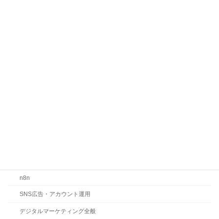
説！LLMOで整えるべき5つの実践ポイ
ント
2026年7月1日
カテゴリー
お知らせ
コラム
ChatGPT
Claude
Gemini
LLMO・SEO・MEO対策
n8n
SNS広告・アカウント運用
デジタルマーケティング全般