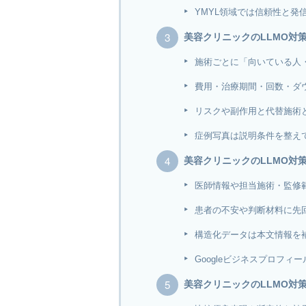
YMYL領域では信頼性と発
美容クリニックのLLMO対
施術ごとに「向いている人
費用・治療期間・回数・ダ
リスクや副作用と代替施術
症例写真は説明条件を整え
美容クリニックのLLMO対
医師情報や担当施術・監修
患者の不安や判断材料に先回
構造化データは本文情報を
Googleビジネスプロフ
美容クリニックのLLMO対