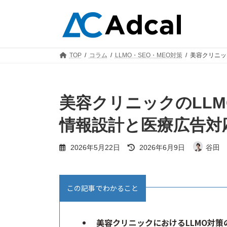
コ
ナ
ン
ビ
テ
ゲ
ン
ー
ツ
シ
TOP
コラム
LLMO・SEO・MEO対策
美容クリニッ
へ
ョ
ス
ン
キ
に
ッ
移
美容クリニックのLLM
プ
動
情報設計と医療広告対
最
2026年5月22日
2026年6月9日
谷田 
終
更
新
日
この記事でわかること
時
:
美容クリニックにおけるLLMO対策