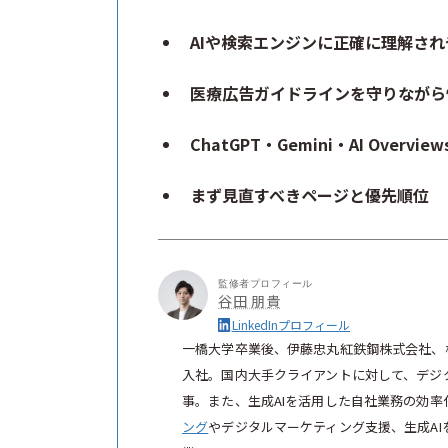
AIや検索エンジンに正確に理解さ
医療広告ガイドラインを守りながら
ChatGPT・Gemini・AI Over
まず見直すべきページと優先順位
監修者プロフィール
谷田 朋貴
LinkedInプロフィール
一橋大学卒業後、伊藤忠丸紅鉄鋼株式会社、
入社。国内大手クライアントに対して、デジ
事。また、生成AIを活用した自社業務の効率化
ング
やデジタルマーケティング支援、生成A