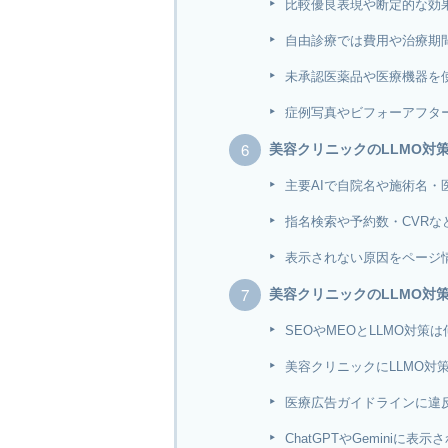
比較優良表現や断定的な効
自由診療では費用や治療期
未承認医薬品や医療機器を
症例写真やビフォーアフタ
美容クリニックのLLMO対
主要AIで自院名や施術名
指名検索や予約数・CVRな
表示されない原因をページ
美容クリニックのLLMO対
SEOやMEOとLLMO対策
美容クリニックにLLMO対
医療広告ガイドラインに違反
ChatGPTやGeminiに表示