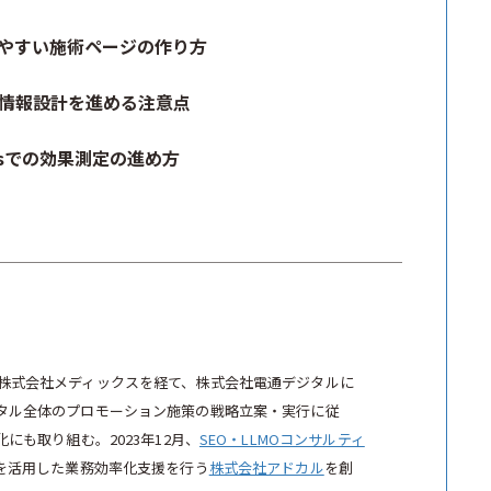
れやすい施術ページの作り方
情報設計を進める注意点
viewsでの効果測定の進め方
株式会社メディックスを経て、株式会社電通デジタルに
タル全体のプロモーション施策の戦略立案・実行に従
にも取り組む。2023年12月、
SEO・LLMOコンサルティ
Iを活用した業務効率化支援を行う
株式会社アドカル
を創