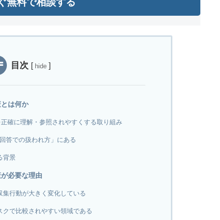
ぐ無料で相談する
目次
[
]
hide
策とは何か
報を正確に理解・参照されやすくする取り組み
AI回答での扱われ方」にある
る背景
策が必要な理由
収集行動が大きく変化している
スクで比較されやすい領域である