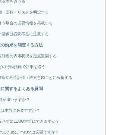
果訴求を避ける
間・回数・リスクを明記する
使う場合の必要情報を掲載する
ー画像は説明不足に注意する
策の効果を測定する方法
・医師名の表示状況を定点観測する
どの行動指標で効果を追う
情報や外部評価・検索意図ごとに分析する
策に関するよくある質問
は何が違いますか？
策は本当に必要ですか？
せずにLLMO対策はできますか？
されるためにllms.txtは必要ですか？