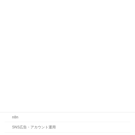
AIに選ばれる商品ページの作り方を解
説！LLMOで整えるべき5つの実践ポイ
ント
2026年7月1日
カテゴリー
お知らせ
コラム
ChatGPT
Claude
Gemini
LLMO・SEO・MEO対策
n8n
SNS広告・アカウント運用