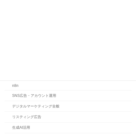
カテゴリー
お知らせ
コラム
ChatGPT
Claude
Gemini
LLMO・SEO・MEO対策
n8n
SNS広告・アカウント運用
デジタルマーケティング全般
リスティング広告
生成AI活用