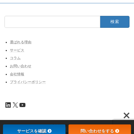
検
索:
選ばれる理由
サービス
コラム
お問い合わせ
会社情報
プライバシーポリシー
LinkedIn
X
YouTube
Copyright © 株式会社アドカル All Rights Reserved.
サービスを確認
問い合わせをする
Powered by
WordPress
&
Lightning Theme
by Vektor,Inc. technology.