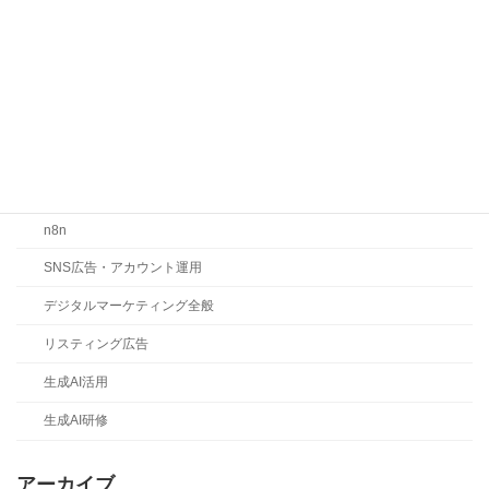
お知らせ
コラム
ChatGPT
Claude
Gemini
LLMO・SEO・MEO対策
n8n
SNS広告・アカウント運用
デジタルマーケティング全般
リスティング広告
生成AI活用
生成AI研修
アーカイブ