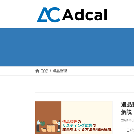
コ
ナ
ン
ビ
テ
ゲ
ン
ー
ツ
シ
へ
ョ
ス
ン
キ
に
ッ
移
プ
動
TOP
遺品整理
遺品
解説
2024年
この記