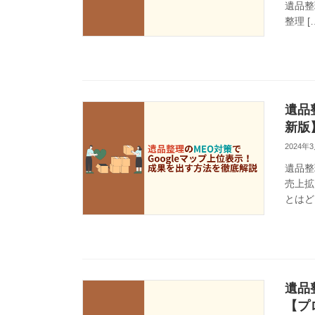
遺品整
整理 [
遺品
新版
2024年
遺品整
売上拡
とはど 
遺品
【プ