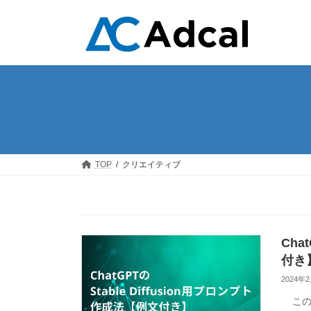
コ
ナ
ン
ビ
テ
ゲ
ン
ー
ツ
シ
へ
ョ
ス
ン
キ
に
ッ
移
プ
動
TOP
クリエイティブ
Cha
付き
2024年
この記事