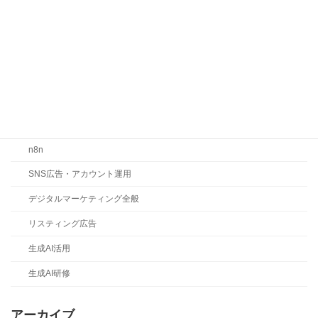
お知らせ
コラム
ChatGPT
Claude
Gemini
LLMO・SEO・MEO対策
n8n
SNS広告・アカウント運用
デジタルマーケティング全般
リスティング広告
生成AI活用
生成AI研修
アーカイブ