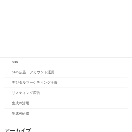
お知らせ
コラム
ChatGPT
Claude
Gemini
LLMO・SEO・MEO対策
n8n
SNS広告・アカウント運用
デジタルマーケティング全般
リスティング広告
生成AI活用
生成AI研修
アーカイブ