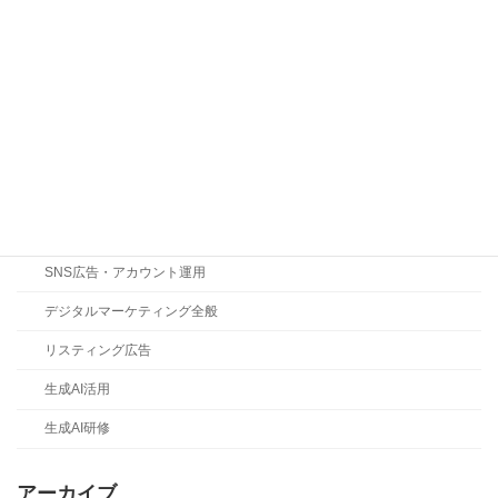
お知らせ
コラム
ChatGPT
Claude
Gemini
LLMO・SEO・MEO対策
n8n
SNS広告・アカウント運用
デジタルマーケティング全般
リスティング広告
生成AI活用
生成AI研修
アーカイブ