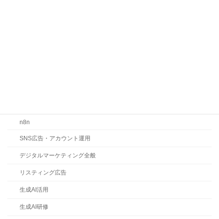
カテゴリー
お知らせ
コラム
ChatGPT
Claude
Gemini
LLMO・SEO・MEO対策
n8n
SNS広告・アカウント運用
デジタルマーケティング全般
リスティング広告
生成AI活用
生成AI研修