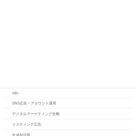
カテゴリー
お知らせ
コラム
ChatGPT
Claude
Gemini
LLMO・SEO・MEO対策
n8n
SNS広告・アカウント運用
デジタルマーケティング全般
リスティング広告
生成AI活用