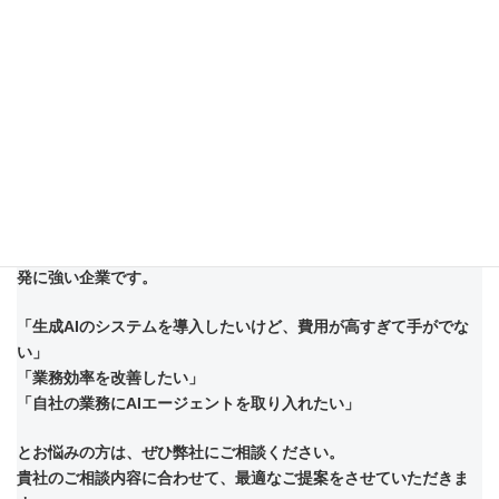
さらに生成AIを活用することで、定型業務の自動化と付加価値業
務への集中を実現できます。効率化は正しい設計と継続的な改善
があって初めて成果を生みます。
自社だけでの取り組みに限界を
感じた場合は、生成AI導入支援や業務設計の専門家への相談も検
討してみてください。
【低単価で生成AIシステムを構築できます
】
株式会社アドカルは中小企業向けの生成AIコンサルティング・開
発に強い企業です。
「生成AIのシステムを導入したいけど、費用が高すぎて手がでな
い」
「業務効率を改善したい」
「自社の業務にAIエージェントを取り入れたい」
とお悩みの方は、ぜひ弊社にご相談ください。
貴社のご相談内容に合わせて、最適なご提案をさせていただきま