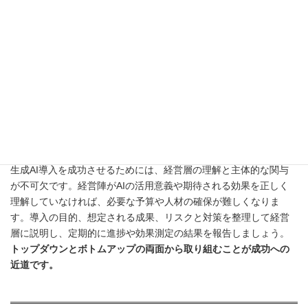
ずは特定の業務や部署に絞って小規模に始め、効果を検証しなが
ら徐々に活用範囲を広げていくアプローチが有効です。
例えば、
メール作成や議事録の要約など、比較的リスクが低く効果を実感
しやすい業務からスタートしましょう。小さな成功体験を積み重
ねることで、社内の理解と導入意欲を高めることができます。
ステップ2：経営層の理解と協力を得る
生成AI導入を成功させるためには、経営層の理解と主体的な関与
が不可欠です。経営陣がAIの活用意義や期待される効果を正しく
理解していなければ、必要な予算や人材の確保が難しくなりま
す。導入の目的、想定される成果、リスクと対策を整理して経営
層に説明し、定期的に進捗や効果測定の結果を報告しましょう。
トップダウンとボトムアップの両面から取り組むことが成功への
近道です。