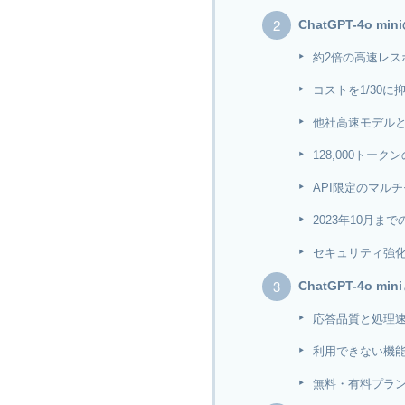
ChatGPT-4o 
約2倍の高速レス
コストを1/30に抑
他社高速モデル
128,000トー
API限定のマル
2023年10月ま
セキュリティ強
ChatGPT-4o m
応答品質と処理
利用できない機
無料・有料プラ