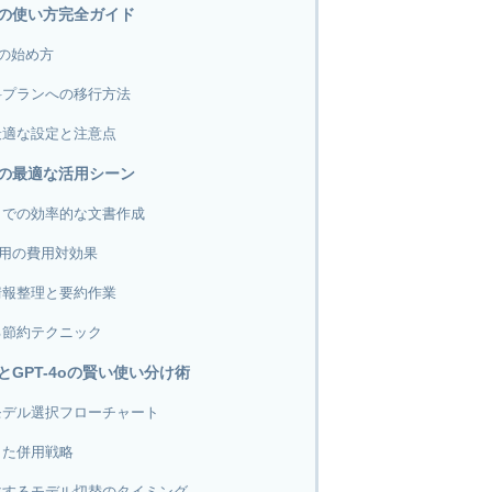
miniの使い方完全ガイド
iniの始め方
料プランへの移行方法
最適な設定と注意点
miniの最適な活用シーン
トでの効率的な文書作成
活用の費用対効果
情報整理と要約作業
る節約テクニック
iniとGPT-4oの賢い使い分け術
モデル選択フローチャート
した併用戦略
化するモデル切替のタイミング