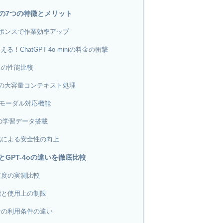
miniの7つの特徴とメリット
ポンスで作業効率アップ
える！ChatGPT-4o miniの料金の衝撃
との性能比較
クンの大容量コンテキスト処理
チモーダル対応機能
での学習データ搭載
化による安全性の向上
iniとGPT-4oの違いを徹底比較
速度の実測比較
能と使用上の制限
ンの利用条件の違い