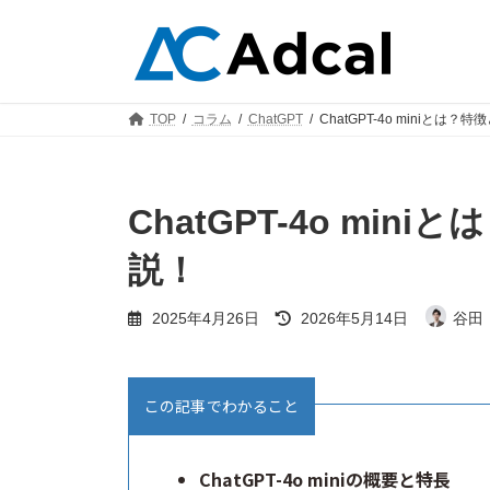
コ
ナ
ン
ビ
テ
ゲ
ン
ー
ツ
シ
TOP
コラム
ChatGPT
ChatGPT-4o miniとは
へ
ョ
ス
ン
キ
に
ッ
移
ChatGPT-4o mi
プ
動
説！
最
2025年4月26日
2026年5月14日
谷田
終
更
新
日
この記事でわかること
時
:
ChatGPT-4o miniの概要と特長