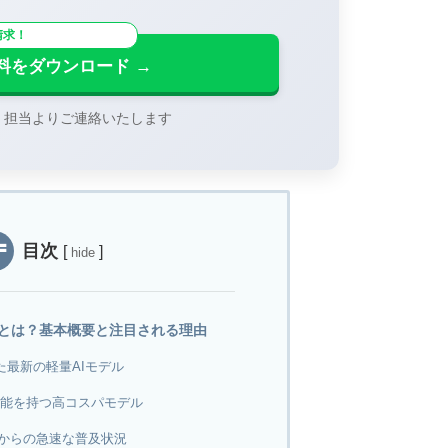
請求！
料をダウンロード →
、担当よりご連絡いたします
目次
[
]
hide
 miniとは？基本概要と注目される理由
した最新の軽量AIモデル
の性能を持つ高コスパモデル
スからの急速な普及状況