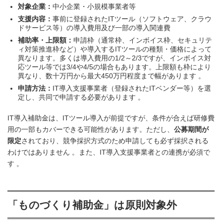
対象企業：
中小企業・小規模事業者等
支援内容：
事前に登録されたITツール（ソフトウェア、クラウ
ドサービス等）の導入費用及び一部の導入関連費
補助率・上限額：
申請枠（通常枠、インボイス枠、セキュリテ
ィ対策推進枠など）や導入するITツールの種類・価格によって
異なります。多くは導入費用の1/2～2/3ですが、インボイス対
応ツール等では3/4や4/5の場合もあります。上限額も枠により
異なり、数十万円から最大450万円程度まで幅があります 。
申請方法：
IT導入支援事業者（登録されたITベンダー等）を選
定し、共同で申請する必要があります 。
IT導入補助金は、ITツール導入が前提ですが、条件が合えば研修費
用の一部もカバーできる可能性があります。ただし、
公募期間が
限定
されており、競争採択方式のため申請しても必ず採択される
わけではありません 。また、IT導入支援事業者との連携が必須で
す 。
「ものづくり補助金
」は原則対象外