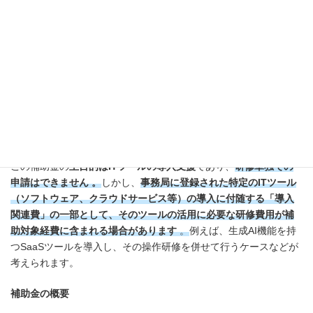
※引用：
経済産業省『 IT導入補助金2025』
IT導入補助金
は、経済産業省が管轄し、中小企業・小規模事業者
等のITツール導入による業務効率化やDX推進を支援する制度です
。
この補助金の
主目的はITツールの導入支援
であり、
研修単独での
申請はできません 。
しかし、
事務局に登録された特定のITツール
（ソフトウェア、クラウドサービス等）の導入に付随する「導入
関連費」の一部として、そのツールの活用に必要な研修費用が補
助対象経費に含まれる場合があります
。
例えば、生成AI機能を持
つSaaSツールを導入し、その操作研修を併せて行うケースなどが
考えられます。
補助金の概要