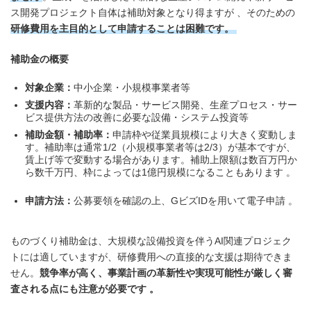
ス開発プロジェクト自体は補助対象となり得ますが 、そのための
研修費用を主目的として申請することは困難です。
補助金の概要
対象企業：
中小企業・小規模事業者等
支援内容：
革新的な製品・サービス開発、生産プロセス・サー
ビス提供方法の改善に必要な設備・システム投資等
補助金額・補助率：
申請枠や従業員規模により大きく変動しま
す。補助率は通常1/2（小規模事業者等は2/3）が基本ですが、
賃上げ等で変動する場合があります。補助上限額は数百万円か
ら数千万円、枠によっては1億円規模になることもあります 。
申請方法：
公募要領を確認の上、GビズIDを用いて電子申請 。
ものづくり補助金は、大規模な設備投資を伴うAI関連プロジェク
トには適していますが、研修費用への直接的な支援は期待できま
せん。
競争率が高く、事業計画の革新性や実現可能性が厳しく審
査される点にも注意が必要です 。