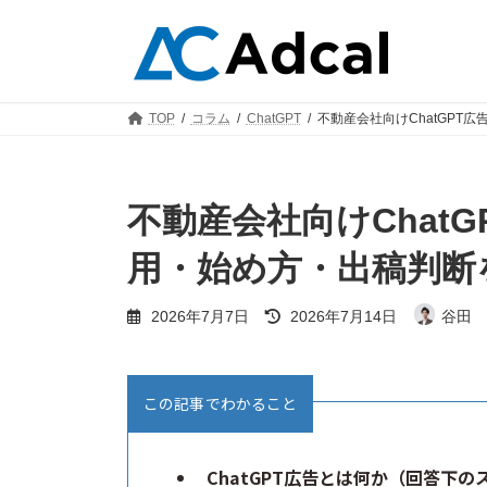
コ
ナ
ン
ビ
テ
ゲ
ン
ー
ツ
シ
TOP
コラム
ChatGPT
不動産会社向けChatGPT
へ
ョ
ス
ン
キ
に
ッ
移
不動産会社向けChat
プ
動
用・始め方・出稿判断
最
2026年7月7日
2026年7月14日
谷田 
終
更
新
日
この記事でわかること
時
:
ChatGPT広告とは何か（回答下