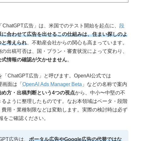
「ChatGPT広告」は、米国でのテスト開始を起点に、
段
脈に合わせて広告を出せるこの仕組みは、住まい探しのよ
つと考えられ
、不動産会社からの関心も高まっています。
側の出稿可否は、国・プラン・審査状況によって変わり、
公式情報の確認が欠かせません
。
「ChatGPT広告」と呼びます。OpenAI公式では
管理画面は「
OpenAI Ads Manager Beta
」などの名称で案内
始め方・出稿判断という4つの視点
から、中小〜中堅の不
きるように整理したものです。なお本領域はベータ・段階
・費用・業種制限などは変動します。実際の検討時は必ず
情報をご確認ください。
GPT広告は、
ポータル広告やGoogle広告の代替ではな