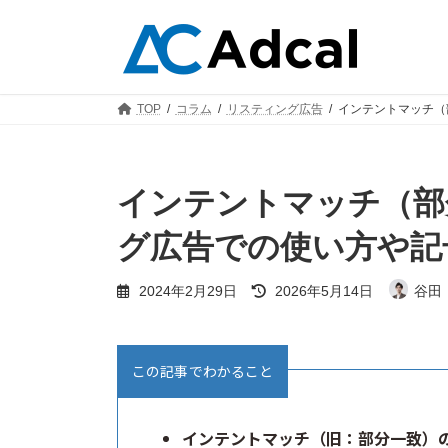
コ
ナ
ン
ビ
テ
ゲ
ン
ー
ツ
シ
TOP
コラム
リスティング広告
インテントマッチ（
へ
ョ
ス
ン
キ
に
ッ
移
インテントマッチ（部
プ
動
グ広告での使い方や記
最
2024年2月29日
2026年5月14日
谷田
終
更
新
日
この記事でわかること
時
:
インテントマッチ（旧：部分一致）