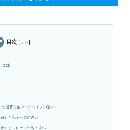
目次
[
]
hide
）とは
）の概要と他マッチタイプの違い
一致）と完全一致の違い
一致）とフレーズ一致の違い