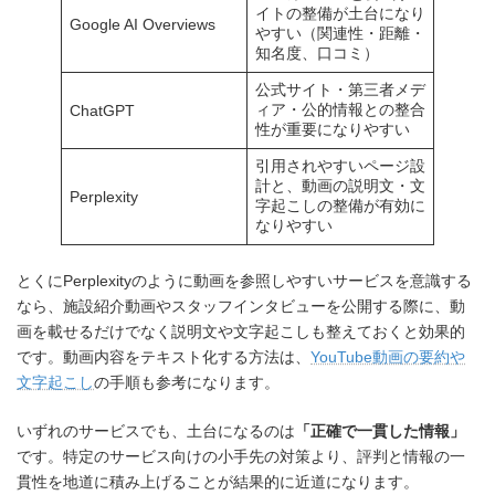
イトの整備が土台になり
Google AI Overviews
やすい（関連性・距離・
知名度、口コミ）
公式サイト・第三者メデ
ィア・公的情報との整合
ChatGPT
性が重要になりやすい
引用されやすいページ設
計と、動画の説明文・文
Perplexity
字起こしの整備が有効に
なりやすい
とくにPerplexityのように動画を参照しやすいサービスを意識する
なら、施設紹介動画やスタッフインタビューを公開する際に、動
画を載せるだけでなく説明文や文字起こしも整えておくと効果的
です。動画内容をテキスト化する方法は、
YouTube動画の要約や
文字起こし
の手順も参考になります。
いずれのサービスでも、土台になるのは
「正確で一貫した情報」
です。特定のサービス向けの小手先の対策より、評判と情報の一
貫性を地道に積み上げることが結果的に近道になります。