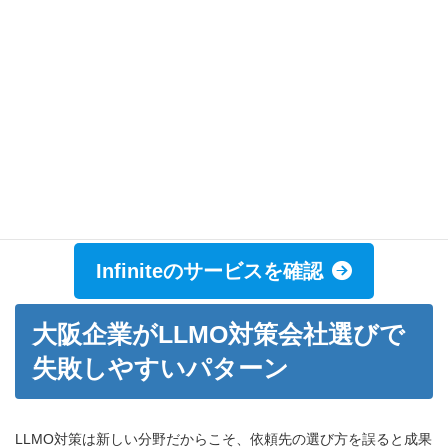
マーケティング全般をワンストップで対応できる点も魅力です。
関西エリアの中小企業のデジタル変革を支援することをミッショ
ンに掲げています。
向いている企業：
関西エリアの中小企業でAIを活用したマーケテ
ィングに関心がある企業、競合分析を重視する企業
依頼前の確認ポイント：
2024年設立と比較的新しい会社のため、
LLMO対策の具体的な成果事例やクライアント数は商談時に確認し
ましょう。
Infiniteのサービスを確認
大阪企業がLLMO対策会社選びで
失敗しやすいパターン
LLMO対策は新しい分野だからこそ、依頼先の選び方を誤ると成果