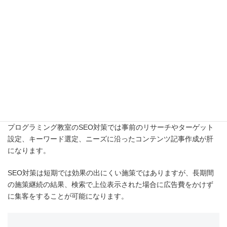
SEO対策を外部の支援会社に依頼した場
合、どれぐらいの費用がかかりますか？
狙うべきKWや対策内容によって費用は異なるので一概には言えな
いですが、月額10万円～50万円程度かかるケースが多いです。
まとめ
プログラミング教室のSEO対策では事前のリサーチやターゲット
設定、キーワード選定、ニーズに沿ったコンテンツ記事作成が肝
になります。
SEO対策は短期では効果の出にくい施策ではありますが、長期間
の施策継続の結果、検索で上位表示された場合に広告費をかけず
に集客をすることが可能になります。