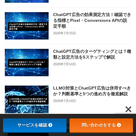
ChatGPT広告の効果測定方法！確認でき
る指標とPixel・Conversions APIの設
定手順
2026年7月15日
ChatGPT広告のターゲティングとは？種
類と設定方法を5ステップで解説
2026年7月14日
LLMO対策とChatGPT広告は併用すべき
か？判断基準と5つの進め方を徹底解説
2026年7月14日
サービスを確認
問い合わせをする
BtoBのChatGPT広告活用ガイド！向い
ている商材・費用・始め方を解説