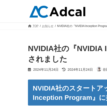
コ
ナ
ン
ビ
テ
ゲ
ン
ー
ツ
シ
TOP
お知らせ
NVIDIA社の『NVIDIA Inception 
へ
ョ
ス
ン
キ
に
ッ
移
NVIDIA社の『NVIDIA 
プ
動
されました
最
2024年11月24日
2024年11月24日
谷
終
更
新
日
NVIDIA社のスタートア
時
:
Inception Progr