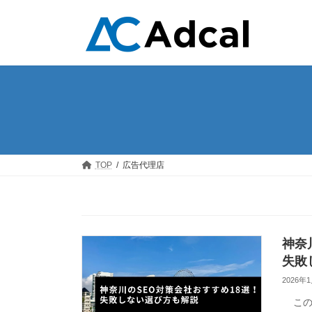
コ
ナ
ン
ビ
テ
ゲ
ン
ー
ツ
シ
へ
ョ
ス
ン
キ
に
ッ
移
プ
動
TOP
広告代理店
神奈
失敗
2026年
この記