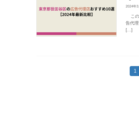
2024年
この記
告代理
[…]
投
固
1
定
稿
ペ
ー
の
ジ
ペ
ー
ジ