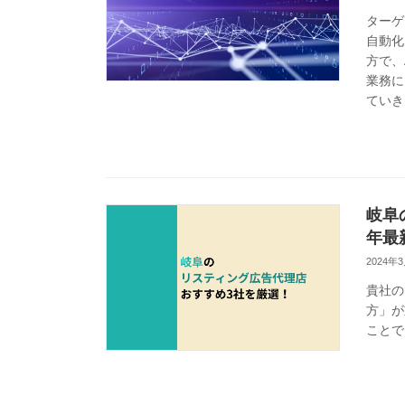
ターゲ
自動化
方で、
業務に
ていき
岐阜
年最
2024年
貴社の
方」が
ことで