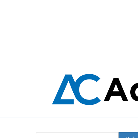
送
り
検