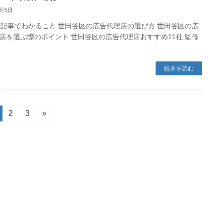
3月5日
事でわかること 世田谷区の広告代理店の選び方 世田谷区の広
店を選ぶ際のポイント 世田谷区の広告代理店おすすめ11社 監修
続きを読む
固
2
固
3
»
定
定
ペ
ペ
ー
ー
ジ
ジ