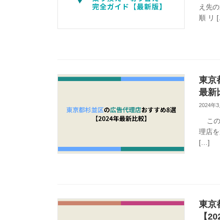
え先の
順 リ [
東京
最新
2024年
この記
理店を
[…]
東京
【2