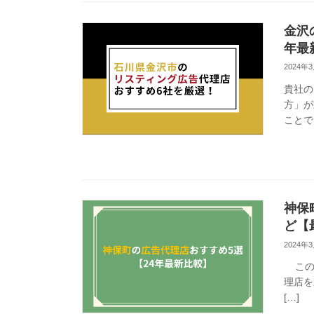
金沢
年最
2024年
貴社の
方」が
ことで
神保
ど【
2024年
この記
理店を
[…]