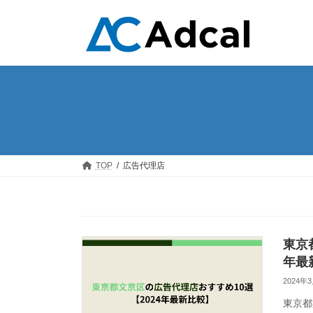
コ
ナ
ン
ビ
テ
ゲ
ン
ー
ツ
シ
へ
ョ
ス
ン
キ
に
ッ
移
プ
動
TOP
広告代理店
東京
年最
2024年
東京都