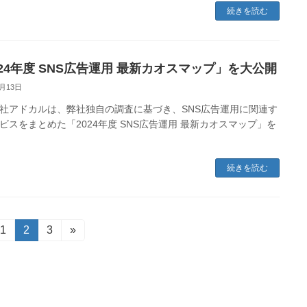
続きを読む
024年度 SNS広告運用 最新カオスマップ」を大公開
2月13日
社アドカルは、弊社独自の調査に基づき、SNS広告運用に関連す
ビスをまとめた「2024年度 SNS広告運用 最新カオスマップ」を
続きを読む
固
1
固
2
固
3
»
定
定
定
ペ
ペ
ペ
ー
ー
ー
ジ
ジ
ジ