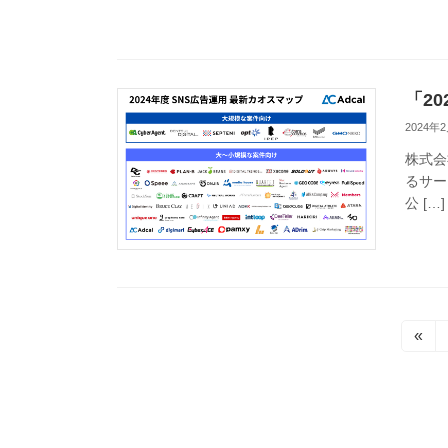
「2
2024年
株式会
るサー
公 […]
投
«
稿
の