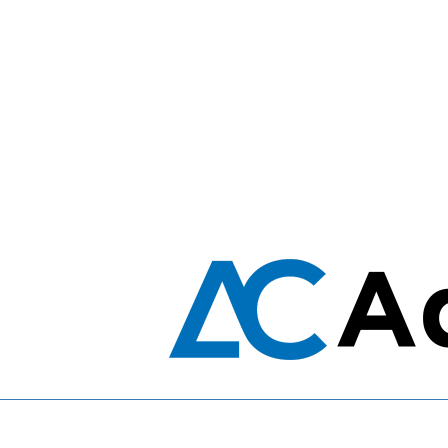
ペ
ー
ジ
送
り