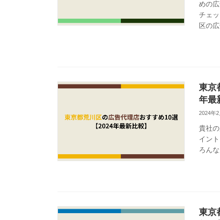
めの広
チェッ
区の広
東京
年最
2024年
貴社の
イント
ろんな
東京