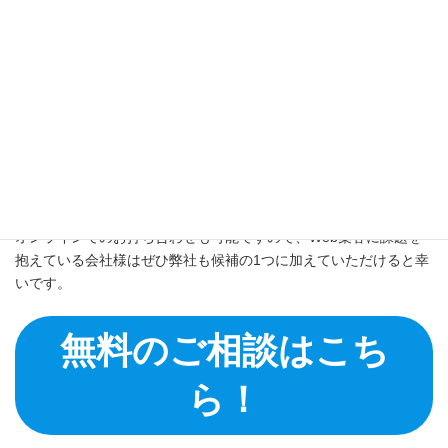
・柔軟な対応が可能な代理店を選ぶ
・成果にこだわってくれて、契約期間に縛りが無い代理店を選ぶ
東京都港区や新橋付近に本社があるおすすめのリスティング広告
代理店をご紹介しました。
当記事を参考に、貴社のご要望や目的に沿った施策を実施してく
れる広告代理店にお任せして、貴社の売上・利益拡大につながれ
ば幸いです。
オンラインでのお打ち合わせも可能ですので、Web集客に課題を
抱えている会社様はぜひ弊社も候補の1つに加えていただけると幸
いです。
無料のご相談はこち
ら！