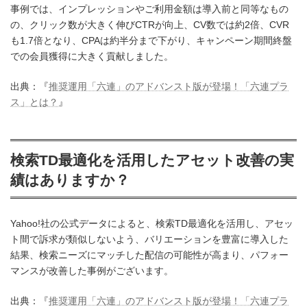
事例では、インプレッションやご利用金額は導入前と同等なもの
の、クリック数が大きく伸びCTRが向上、CV数では約2倍、CVR
も1.7倍となり、CPAは約半分まで下がり、キャンペーン期間終盤
での会員獲得に大きく貢献しました。
出典：『
推奨運用「六連」のアドバンスト版が登場！「六連プラ
ス」とは？
』
検索TD最適化を活用したアセット改善の実
績はありますか？
Yahoo!社の公式データによると、検索TD最適化を活用し、アセッ
ト間で訴求が類似しないよう、バリエーションを豊富に導入した
結果、検索ニーズにマッチした配信の可能性が高まり、パフォー
マンスが改善した事例がございます。
出典：『
推奨運用「六連」のアドバンスト版が登場！「六連プラ