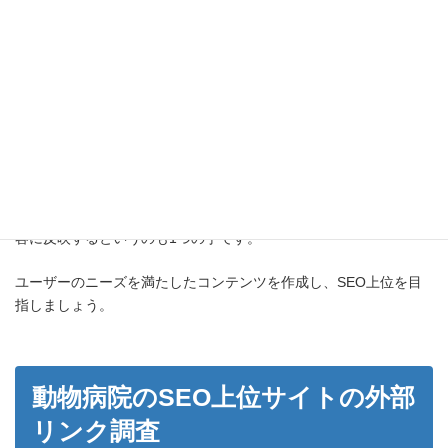
下記は上位サイトの記事コンテンツ事例になります。
▼記事コンテンツ例
「犬の汗について」
「犬が四肢を舐める・噛む行動」
「うつる or うつらない皮膚の病気について」
「犬・猫の誤飲誤食について」
※出典：
東福岡たぬま動物病院
実際のお客様が抱えている悩みをヒアリングして、コンテンツ内
容に反映するというのも1つの手です。
ユーザーのニーズを満たしたコンテンツを作成し、SEO上位を目
指しましょう。
動物病院のSEO上位サイトの外部
リンク調査