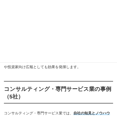
引用：https://bright.nikkiso.co.jp/
「Bright」は工業、航空、医療など様々な分野で専門機器の製造販
売を行なっている
日機装株式会社によるオウンドメディア
です。
製造現場で働く社員の紹介や最新技術に関するコラム、社内活動
などを紹介しながら、
通常見ることができない企業の裏側を紹介
して自社の認知獲得につながっています。
また、事業内容をわか
りやすく紹介するオウンドメディアを運営することで、採用活動
や投資家向け広報としても効果を発揮します。
コンサルティング・専門サービス業の事例
（5社）
コンサルティング・専門サービス業では、
自社の知見とノウハウ