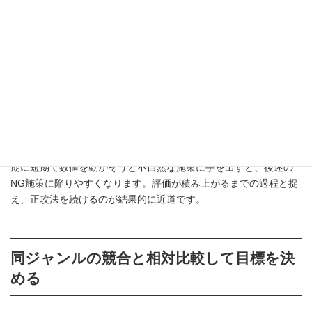
週間〜数か月で結果が出ないこと自体は珍しくない
ため、その時
間軸を前提に運用を続けることが大切です。
新規ドメインは短期間で数値が動きにくい
運用を始めて間もないサイトは、数値が0や一桁のまま停滞しやす
いものですが、
それ自体は異常ではありません
。むしろ、この時
期に短期で数値を動かそうと不自然な施策に手を出すと、後述の
NG施策に陥りやすくなります。評価が積み上がるまでの過程と捉
え、正攻法を続けるのが結果的に近道です。
同ジャンルの競合と相対比較して目標を決
める