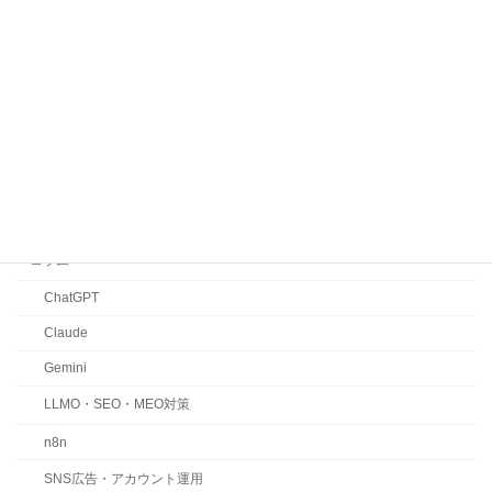
AIに選ばれる商品ページの作り方を解
説！LLMOで整えるべき5つの実践ポイ
ント
2026年7月1日
カテゴリー
お知らせ
コラム
ChatGPT
Claude
Gemini
LLMO・SEO・MEO対策
n8n
SNS広告・アカウント運用