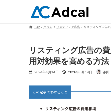
コ
ナ
ン
ビ
テ
ゲ
ン
ー
ツ
シ
TOP
コラム
リスティング広告
リスティング広告の
へ
ョ
ス
ン
キ
に
ッ
移
リスティング広告の費
プ
動
用対効果を高める方法
最
2024年4月14日
2026年5月14日
谷田
終
更
新
日
この記事でわかること
時
:
リスティング広告の費用相場