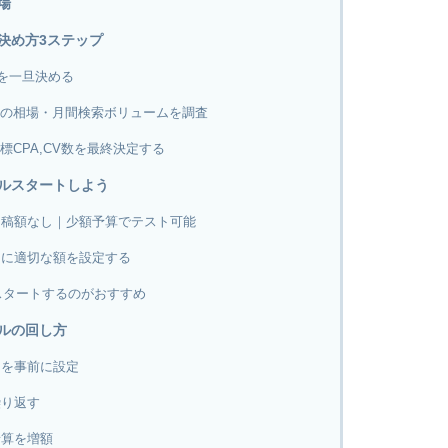
場
決め方3ステップ
V数を一旦決める
単価の相場・月間検索ボリュームを調査
目標CPA,CV数を最終決定する
ルスタートしよう
出稿額なし｜少額予算でテスト可能
トに適切な額を設定する
でスタートするのがおすすめ
ルの回し方
ンを事前に設定
繰り返す
予算を増額